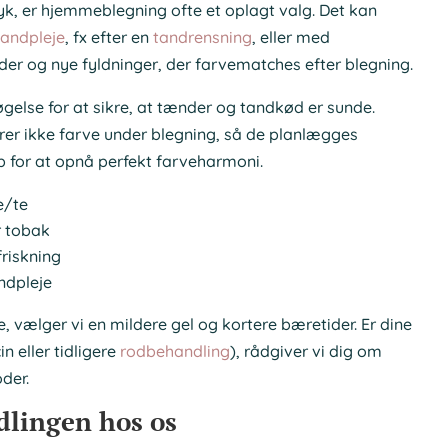
yk, er hjemmeblegning ofte et oplagt valg. Det kan
tandpleje
, fx efter en
tandrensning
, eller med
er og nye fyldninger, der farvematches efter blegning.
gelse for at sikre, at tænder og tandkød er sunde.
er ikke farve under blegning, så de planlægges
øb for at opnå perfekt farveharmoni.
e/te
r tobak
riskning
ndpleje
 vælger vi en mildere gel og kortere bæretider. Er dine
n eller tidligere
rodbehandling
), rådgiver vi dig om
der.
dlingen hos os