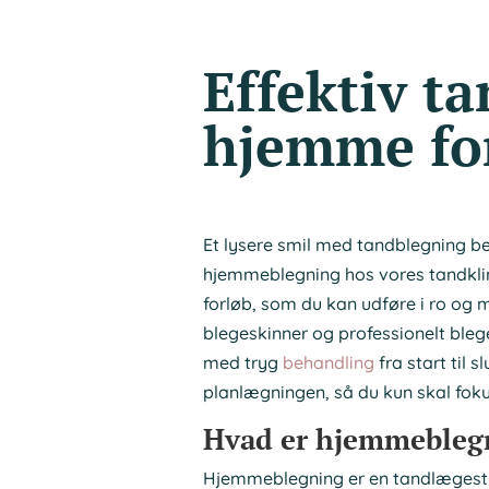
Effektiv t
hjemme fo
Et lysere smil med tandblegning b
hjemmeblegning hos vores tandklini
forløb, som du kan udføre i ro og
blegeskinner og professionelt bleg
med tryg
behandling
fra start til s
planlægningen, så du kun skal foku
Hvad er hjemmebleg
Hjemmeblegning er en tandlægestyr