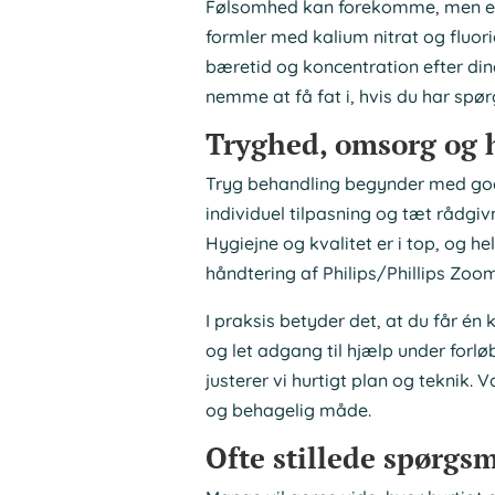
Følsomhed kan forekomme, men er t
formler med kalium nitrat og fluorid
bæretid og koncentration efter dine
nemme at få fat i, hvis du har spø
Tryghed, omsorg og h
Tryg behandling begynder med god
individuel tilpasning og tæt rådgivn
Hygiejne og kvalitet er i top, og h
håndtering af Philips/Phillips Zoo
I praksis betyder det, at du får én k
og let adgang til hjælp under forlø
justerer vi hurtigt plan og teknik. 
og behagelig måde.
Ofte stillede spørgs