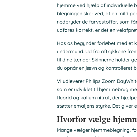
hjemme ved hjælp af individuelle b
blegningen sker ved, at en mild pe
nedbryder de farvestoffer, som får
udføres korrekt, er det en velafpr
Hos os begynder forløbet med et kli
undermund. Ud fra aftrykkene frems
til dine tænder. Skinnerne holder 
du opnår en jævn og kontrolleret b
Vi udleverer Philips Zoom DayWhite
som er udviklet til hjemmebrug me
fluorid og kalium nitrat, der hjælp
støtter emaljens styrke. Det giver 
Hvorfor vælge hjem
Mange vælger hjemmeblegning, ford