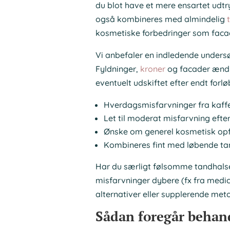
du blot have et mere ensartet udtr
også kombineres med almindelig
kosmetiske forbedringer som facad
Vi anbefaler en indledende undersø
Fyldninger,
kroner
og facader ændr
eventuelt udskiftet efter endt forl
Hverdagsmisfarvninger fra kaff
Let til moderat misfarvning efte
Ønske om generel kosmetisk opf
Kombineres fint med løbende ta
Har du særligt følsomme tandhalse,
misfarvninger dybere (fx fra medici
alternativer eller supplerende meto
Sådan foregår behan