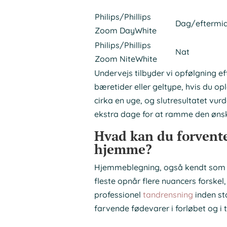
Philips/Phillips
Dag/eftermi
Zoom DayWhite
Philips/Phillips
Nat
Zoom NiteWhite
Undervejs tilbyder vi opfølgning eft
bæretider eller geltype, hvis du op
cirka en uge, og slutresultatet vur
ekstra dage for at ramme den øns
Hvad kan du forvente
hjemme?
Hjemmeblegning, også kendt som ta
fleste opnår flere nuancers forske
professionel
tandrensning
inden st
farvende fødevarer i forløbet og i 