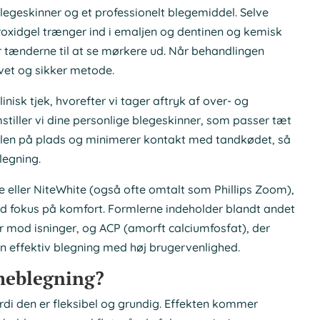
legeskinner og et professionelt blegemiddel. Selve
roxidgel trænger ind i emaljen og dentinen og kemisk
 tænderne til at se mørkere ud. Når behandlingen
øvet og sikker metode.
nisk tjek, hvorefter vi tager aftryk af over- og
tiller vi dine personlige blegeskinner, som passer tæt
gelen på plads og minimerer kontakt med tandkødet, så
legning.
 eller NiteWhite (også ofte omtalt som Phillips Zoom),
d fokus på komfort. Formlerne indeholder blandt andet
er mod isninger, og ACP (amorft calciumfosfat), der
en effektiv blegning med høj brugervenlighed.
meblegning?
i den er fleksibel og grundig. Effekten kommer