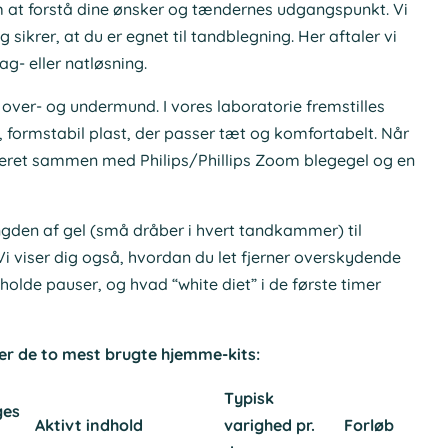
m at forstå dine ønsker og tændernes udgangspunkt. Vi
sikrer, at du er egnet til tandblegning. Her aftaler vi
g- eller natløsning.
 over- og undermund. I vores laboratorie fremstilles
, formstabil plast, der passer tæt og komfortabelt. Når
everet sammen med Philips/Phillips Zoom blegegel og en
gden af gel (små dråber i hvert tandkammer) til
i viser dig også, hvordan du let fjerner overskydende
olde pauser, og hvad “white diet” i de første timer
ver de to mest brugte hjemme-kits:
Typisk
ges
Aktivt indhold
varighed pr.
Forløb