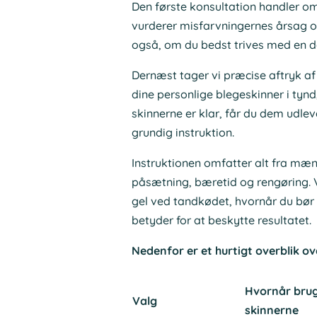
Den første konsultation handler o
vurderer misfarvningernes årsag og 
også, om du bedst trives med en da
Dernæst tager vi præcise aftryk af
dine personlige blegeskinner i tynd
skinnerne er klar, får du dem udl
grundig instruktion.
Instruktionen omfatter alt fra mæn
påsætning, bæretid og rengøring. V
gel ved tandkødet, hvornår du bør h
betyder for at beskytte resultatet.
Nedenfor er et hurtigt overblik o
Hvornår bru
Valg
skinnerne