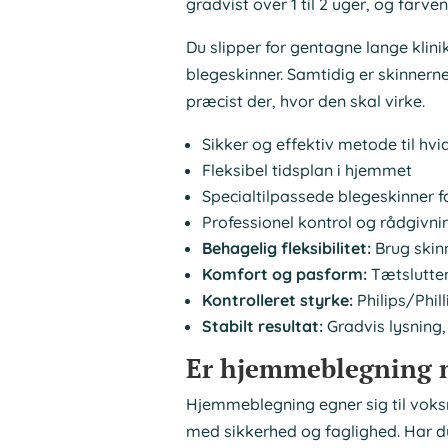
gradvist over 1 til 2 uger, og farve
Du slipper for gentagne lange klini
blegeskinner. Samtidig er skinnern
præcist der, hvor den skal virke.
Sikker og effektiv metode til hv
Fleksibel tidsplan i hjemmet
Specialtilpassede blegeskinner f
Professionel kontrol og rådgivni
Behagelig fleksibilitet:
Brug skinn
Komfort og pasform:
Tætslutten
Kontrolleret styrke:
Philips/Phil
Stabilt resultat:
Gradvis lysning, 
Er hjemmeblegning n
Hjemmeblegning egner sig til voks
med sikkerhed og faglighed. Har du m