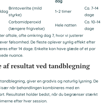
dag
Brintoverilte (mild
Ca. 7–14
ddag
1–2 timer
styrke)
dage
Carbamidperoxid
Ca. 10–14
Hele natten
(længere frigivelse)
dage
er aftale, ofte omkring dag 7, hvor vi justerer
lever følsomhed. De fleste oplever synlig effekt efter
deres efter 14 dage. Enkelte kan have glæde af et par
kede nuance.
 af resultat ved tandblegning
ndblegning, giver en gradvis og naturlig lysning. De
l, især når behandlingen kombineres med en
art. Resultatet holder bedst, når du begrænser stærkt
timerne efter hver session.