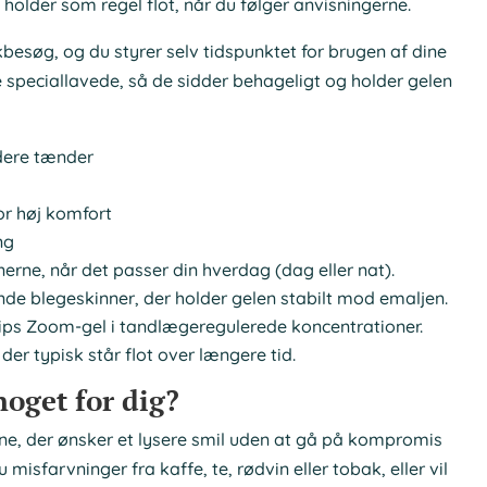
n holder som regel flot, når du følger anvisningerne.
kbesøg, og du styrer selv tidspunktet for brugen af dine
e speciallavede, så de sidder behageligt og holder gelen
idere tænder
or høj komfort
ng
erne, når det passer din hverdag (dag eller nat).
de blegeskinner, der holder gelen stabilt mod emaljen.
lips Zoom-gel i tandlægeregulerede koncentrationer.
der typisk står flot over længere tid.
oget for dig?
ne, der ønsker et lysere smil uden at gå på kompromis
isfarvninger fra kaffe, te, rødvin eller tobak, eller vil