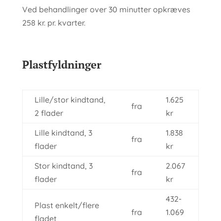
Ved behandlinger over 30 minutter opkræves
258 kr. pr. kvarter.​​
​Plastfyldninger
Lille/stor kindtand,
1.625
fra
2 flader
kr
Lille kindtand, 3
1.838
fra
flader
kr
Stor kindtand, 3
2.067
fra
flader
kr
432-
Plast enkelt/flere
fra
1.069
fladet