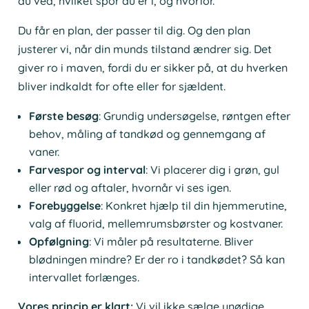
du ved, hvilket spor du er i, og hvorfor.
Du får en plan, der passer til dig. Og den plan
justerer vi, når din munds tilstand ændrer sig. Det
giver ro i maven, fordi du er sikker på, at du hverken
bliver indkaldt for ofte eller for sjældent.
Første besøg
: Grundig undersøgelse, røntgen efter
behov, måling af tandkød og gennemgang af
vaner.
Farvespor og interval
: Vi placerer dig i grøn, gul
eller rød og aftaler, hvornår vi ses igen.
Forebyggelse
: Konkret hjælp til din hjemmerutine,
valg af fluorid, mellemrumsbørster og kostvaner.
Opfølgning
: Vi måler på resultaterne. Bliver
blødningen mindre? Er der ro i tandkødet? Så kan
intervallet forlænges.
Vores princip er klart:
Vi vil ikke sælge unødige