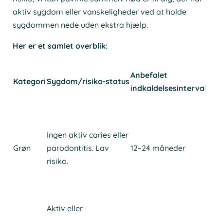
aktiv sygdom eller vanskeligheder ved at holde
sygdommen nede uden ekstra hjælp.
Her er et samlet overblik:
Anbefalet
Ti
Kategori
Sygdom/risiko-status
indkaldelsesinterval
fo
Til
un
og
Ingen aktiv caries eller
ta
Grøn
parodontitis. Lav
12–24 måneder
(t
risiko.
ga
Fo
ve
Aktiv eller
Til