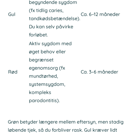
begyndende sygdom
ind
(fx tidlig caries,
fo
Gul
Ca. 6–12 måneder
tandkødsbetændelse).
og
Du kan selv påvirke
Fo
forløbet.
flu
Aktiv sygdom med
øget behov eller
Int
begrænset
fo
egenomsorg (fx
og
Rød
Ca. 3–6 måneder
mundtørhed,
op
systemsygdom,
Oft
kompleks
kon
parodontitis).
Grøn betyder længere mellem eftersyn, men stadig
løbende tjek, så du forbliver rask. Gul kræver lidt