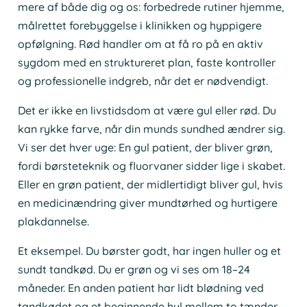
mere af både dig og os: forbedrede rutiner hjemme,
målrettet forebyggelse i klinikken og hyppigere
opfølgning. Rød handler om at få ro på en aktiv
sygdom med en struktureret plan, faste kontroller
og professionelle indgreb, når det er nødvendigt.
Det er ikke en livstidsdom at være gul eller rød. Du
kan rykke farve, når din munds sundhed ændrer sig.
Vi ser det hver uge: En gul patient, der bliver grøn,
fordi børsteteknik og fluorvaner sidder lige i skabet.
Eller en grøn patient, der midlertidigt bliver gul, hvis
en medicinændring giver mundtørhed og hurtigere
plakdannelse.
Et eksempel. Du børster godt, har ingen huller og et
sundt tandkød. Du er grøn og vi ses om 18–24
måneder. En anden patient har lidt blødning ved
tandkødet og et beginnende hul mellem to tænder.