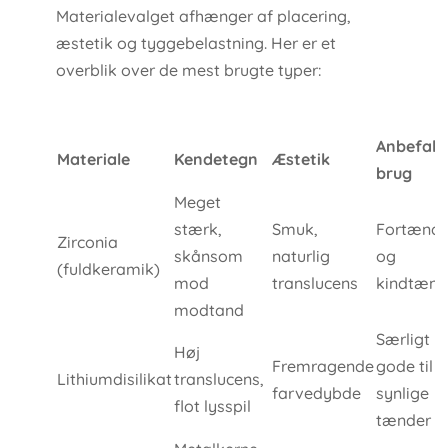
Materialevalget afhænger af placering,
æstetik og tyggebelastning. Her er et
overblik over de mest brugte typer:
Anbefale
Materiale
Kendetegn
Æstetik
brug
Meget
stærk,
Smuk,
Fortænde
Zirconia
skånsom
naturlig
og
(fuldkeramik)
mod
translucens
kindtænd
modtand
Særligt
Høj
Fremragende
gode til
Lithiumdisilikat
translucens,
farvedybde
synlige
flot lysspil
tænder