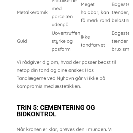
Metalkerne
Meget
Bageste
med
Metalkeramik
holdbar, kan
tænder, h
porcelæn
få mørk rand
belastnin
udenpå
Uovertruffen
Bageste
Ikke
Guld
styrke og
tænder o
tandfarvet
pasform
bruxisme
Vi rådgiver dig om, hvad der passer bedst til
netop din tand og dine ønsker. Hos
Tandlægerne ved Nyhavn går vi ikke på
kompromis med æstetikken.
TRIN 5: CEMENTERING OG
BIDKONTROL
Når kronen er klar, prøves den i munden. Vi